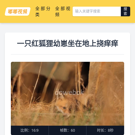
全部分
全部视
搜
索
类
频
一只红狐狸幼崽坐在地上挠痒痒
比例：
16:9
帧数：
60
时长：
8秒