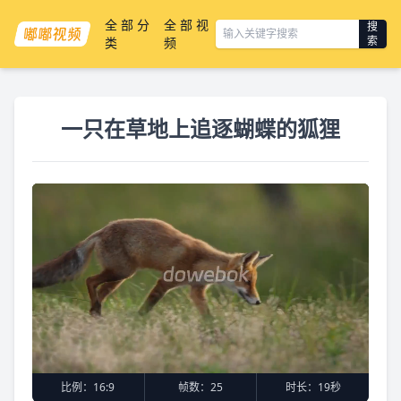
全部分
全部视
搜
索
类
频
一只在草地上追逐蝴蝶的狐狸
比例：
16:9
帧数：
25
时长：
19秒