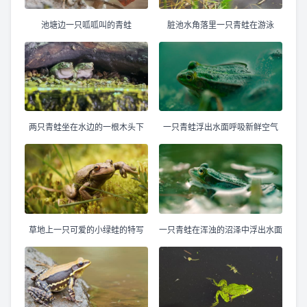
池塘边一只呱呱叫的青蛙
脏池水角落里一只青蛙在游泳
两只青蛙坐在水边的一根木头下
一只青蛙浮出水面呼吸新鲜空气
草地上一只可爱的小绿蛙的特写
一只青蛙在浑浊的沼泽中浮出水面