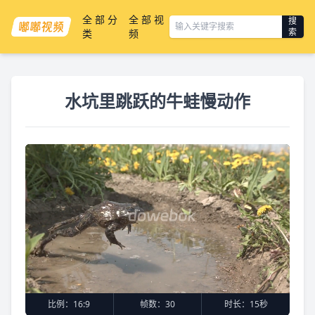
全部分
全部视
搜
索
类
频
水坑里跳跃的牛蛙慢动作
比例：
16:9
帧数：
30
时长：
15秒