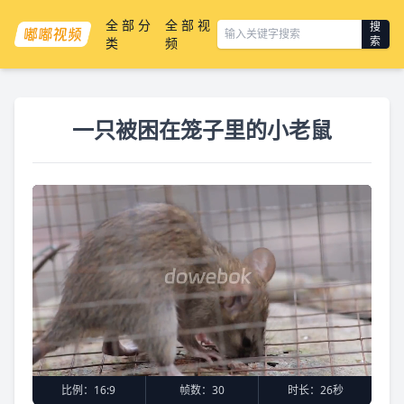
全部分
全部视
搜
索
类
频
一只被困在笼子里的小老鼠
比例：
16:9
帧数：
30
时长：
26秒