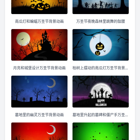
南瓜灯和蝙蝠万圣节背景动画
万圣节夜晚森林里跳舞的骷髅
月亮和城堡设计万圣节背景动画
枯树上摆动的南瓜灯万圣节背景动画
墓地里的幽灵万圣节背景动画
墓地里升起的墓碑和僵尸手万圣节快乐动画