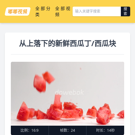
全部分
全部视
搜
索
类
频
从上落下的新鲜西瓜丁/西瓜块
比例：
16:9
帧数：
24
时长：
14秒